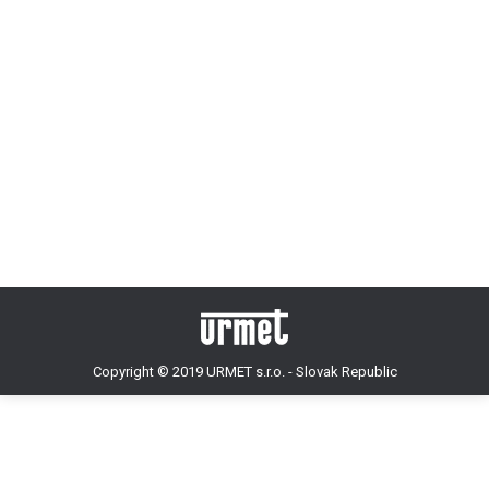
ANPR – ČÍTANIE ŠPZ VOZIDIEL CEZ
CLOUD!
Novinky
By
admin
15 marca, 2021
Cloudové čítanie ŠPZ s vysokou mierou presnosti.
Copyright © 2019 URMET s.r.o. - Slovak Republic